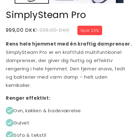
SimplySteam Pro
Normalpris
Normalpris
Udsalgspris
999,00 DKK
1.299,00 DKK
Spar 23%
Rens hele hjemmet med én kraftig damprenser.
SimplySteam Pro er en kraftfuld multifuntkionel
damprenser, der giver dig hurtig og effektiv
rengøring i hele hjemmet. Den fjerner snavs, fedt
og bakterier med varm damp – helt uden
kemikalier.
Rengør effektivt:
Ovn, køkken & badeværelse
Gulvet
Sofa & tekstil